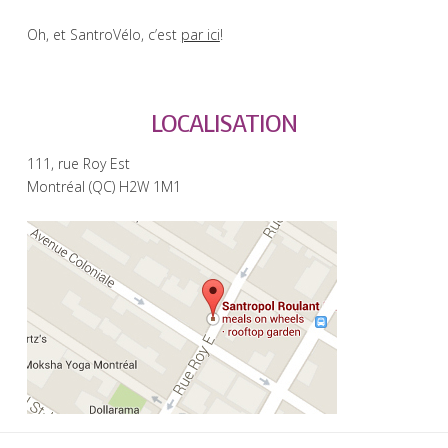
Oh, et SantroVélo, c’est
par ici
!
LOCALISATION
111, rue Roy Est
Montréal (QC) H2W 1M1