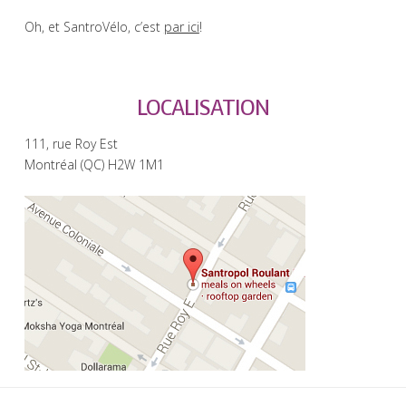
Oh, et SantroVélo, c’est
par ici
!
LOCALISATION
111, rue Roy Est
Montréal (QC) H2W 1M1