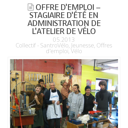
OFFRE D’EMPLOI –
STAGIAIRE D’ÉTÉ EN
ADMINISTRATION DE
L’ATELIER DE VÉLO
05.2013
Collectif - SantroVélo
,
Jeunesse
,
Offres
d'emploi
,
Vélo