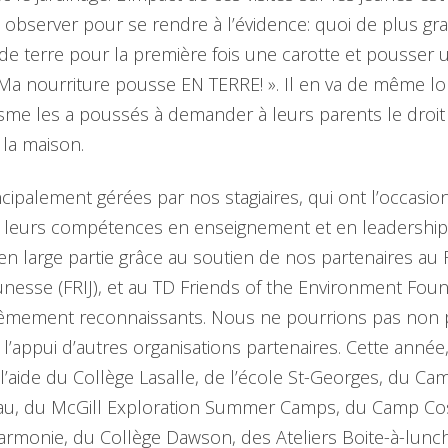
 observer pour se rendre à l’évidence: quoi de plus grat
de terre pour la première fois une carotte et pousser un
« Ma nourriture pousse EN TERRE! ». Il en va de même 
sme les a poussés à demander à leurs parents le droit 
 la maison.
ncipalement gérées par nos stagiaires, qui ont l’occasio
e leurs compétences en enseignement et en leadership. 
n large partie grâce au soutien de nos partenaires au 
unesse (FRIJ), et au TD Friends of the Environment Foun
mement reconnaissants. Nous ne pourrions pas non 
s l’appui d’autres organisations partenaires. Cette anné
l’aide du Collège Lasalle, de l’école St-Georges, du Ca
au, du McGill Exploration Summer Camps, du Camp Co
Harmonie, du Collège Dawson, des Ateliers Boite-à-lunc