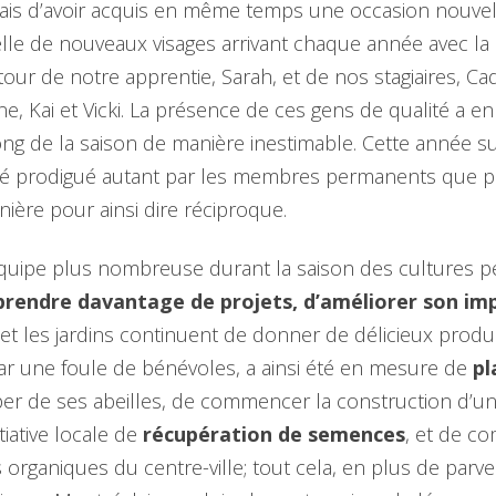
ais d’avoir acquis en même temps une occasion nouvell
elle de nouveaux visages arrivant chaque année avec la 
 tour de notre apprentie, Sarah, et de nos stagiaires, Ca
yne, Kai et Vicki. La présence de ces gens de qualité a en
ong de la saison de manière inestimable. Cette année su
té prodigué autant par les membres permanents que 
ière pour ainsi dire réciproque.
 équipe plus nombreuse durant la saison des cultures 
rendre davantage de projets, d’améliorer son impa
et les jardins continuent de donner de délicieux produit
ar une foule de bénévoles, a ainsi été en mesure de
pl
per de ses abeilles, de commencer la construction d’u
tiative locale de
récupération de semences
, et de c
 organiques du centre-ville; tout cela, en plus de parve