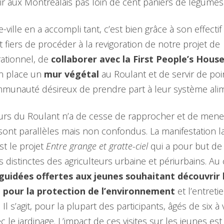
ir aux Montréalais pas loin de cent paniers de légumes
e-ville en a accompli tant, c’est bien grâce à son effect
 fiers de procéder à la revigoration de notre projet de
rationnel, de
collaborer avec la First People’s Hous
en place un
mur végétal
au Roulant et de servir de poi
unauté désireux de prendre part à leur système alime
eurs du Roulant n’a de cesse de rapprocher et de mene
sont parallèles mais non confondus. La manifestation 
st le projet
Entre grange et gratte-ciel
qui a pour but de
 distinctes des agriculteurs urbaine et périurbains. Au
s guidées offertes aux jeunes souhaitant découvrir l
al pour la protection de l’environnement
et l’entret
Il s’agit, pour la plupart des participants, âgés de six à 
 le jardinage. L’impact de ces visites sur les jeunes est 