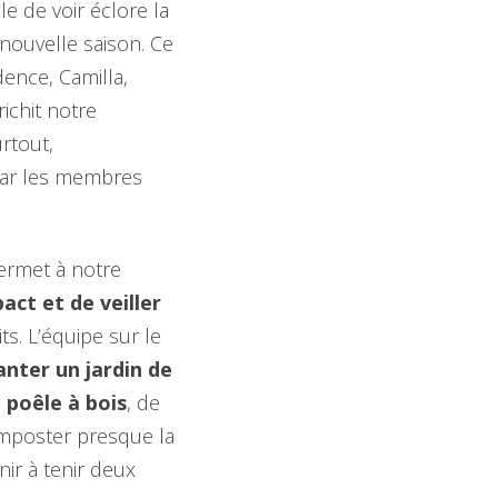
e de voir éclore la
nouvelle saison. Ce
dence, Camilla,
richit notre
rtout,
par les membres
permet à notre
ct et de veiller
s. L’équipe sur le
anter un jardin de
n
poêle à bois
, de
omposter presque la
nir à tenir deux