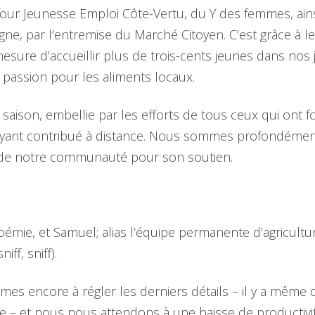
four Jeunesse Emploi Côte-Vertu, du Y des femmes, ain
gne, par l’entremise du Marché Citoyen. C’est grâce à le
re d’accueillir plus de trois-cents jeunes dans nos j
 passion pour les aliments locaux.
saison, embellie par les efforts de tous ceux qui ont fo
ayant contribué à distance. Nous sommes profondémen
 de notre communauté pour son soutien.
émie, et Samuel; alias l’équipe permanente d’agricult
ff, sniff).
mes encore à régler les derniers détails – il y a même
e – et nous nous attendons à une baisse de productivi