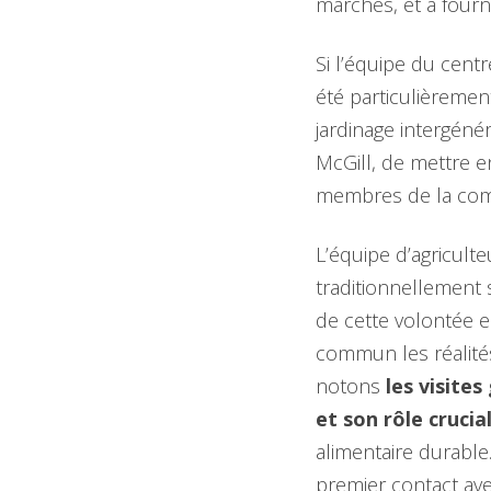
marchés, et à fourn
Si l’équipe du centr
été particulièrement
jardinage intergéné
McGill, de mettre 
membres de la comm
L’équipe d’agricult
traditionnellement 
de cette volontée e
commun les réalités
notons
les visite
et son rôle cruci
alimentaire durable. 
premier contact avec