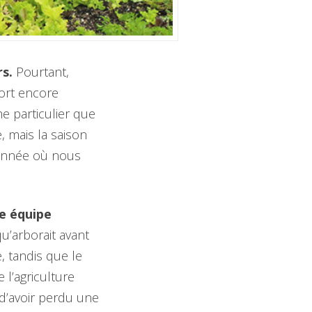
rs.
Pourtant,
sort encore
e particulier que
e, mais la saison
’année où nous
e équipe
u’arborait avant
e, tandis que le
l’agriculture
 d’avoir perdu une