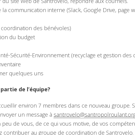
r du site Web de Santrovelo, répondre aux courriels.
la communication interne (Slack, Google Drive, page wi
 coordination des bénévoles)
tion du budget
té-Sécurité-Environnement (recyclage et gestion des 
ventaire
er quelques uns
partie de l’équipe?
cueillir environ 7 membres dans ce nouveau groupe. S
z envoyer un message à
santrovelo@santropolroulant.or
n peu de vous, de ce qui vous motive, de vos compéten
z contribuer au groupe de coordination de Santrovelo.