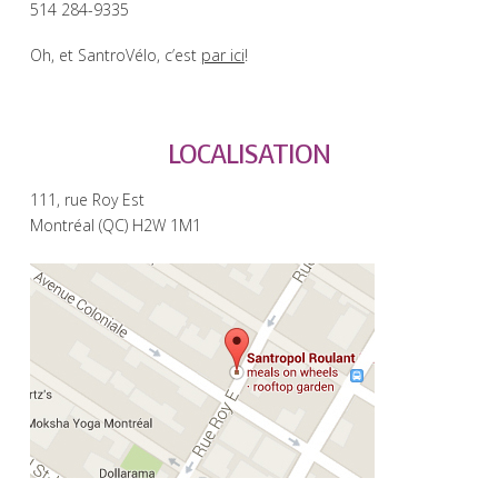
514 284-9335
Oh, et SantroVélo, c’est
par ici
!
LOCALISATION
111, rue Roy Est
Montréal (QC) H2W 1M1