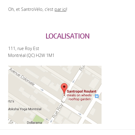
Oh, et SantroVélo, c’est
par ici
!
LOCALISATION
111, rue Roy Est
Montréal (QC) H2W 1M1