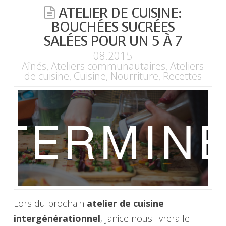
ATELIER DE CUISINE:
BOUCHÉES SUCRÉES
SALÉES POUR UN 5 À 7
08.2015
Aînés
,
Ateliers communautaires
,
Ateliers
de cuisine
,
Cuisine
,
Nourriture
,
Recettes
Lors du prochain
atelier de cuisine
intergénérationnel
, Janice nous livrera le