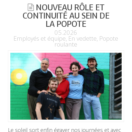
NOUVEAU RÔLE ET
CONTINUITÉ AU SEIN DE
LA POPOTE
05.2026
Employés et équipe
,
En vedette
,
Popote
roulante
Le soleil sort enfin égayer nos journées et avec