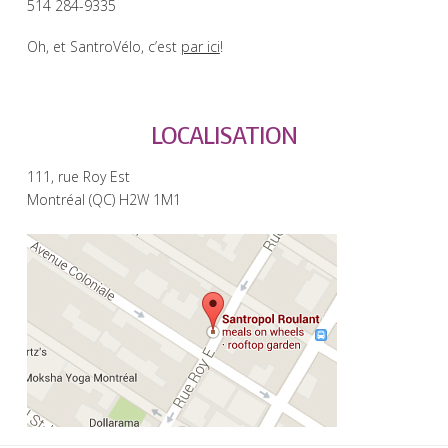
514 284-9335
Oh, et SantroVélo, c’est
par ici
!
LOCALISATION
111, rue Roy Est
Montréal (QC) H2W 1M1