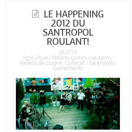
LE HAPPENING
2012 DU
SANTROPOL
ROULANT!
06.2012
Agriculture
,
Ateliers communautaires
,
Ateliers de cuisine
,
Collectif - SantroVélo
,
Événements