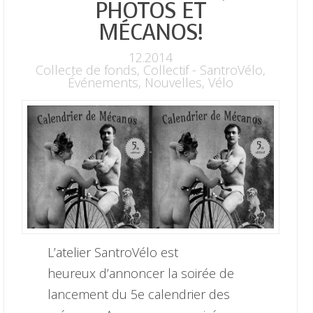
PHOTOS ET
MÉCANOS!
12.2014
Collecte de fonds
,
Collectif - SantroVélo
,
Événements
,
Nouvelles
,
Vélo
L’atelier SantroVélo est
heureux d’annoncer la soirée de
lancement du 5e calendrier des