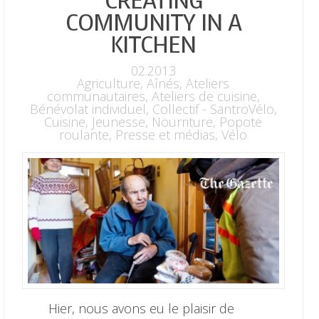
CREATING
COMMUNITY IN A
KITCHEN
02.2013
Agriculture
,
Aînés
,
Ateliers
communautaires
,
Ateliers de cuisine
,
Bénévolat individuel
,
Collectif - SantroVélo
,
Cuisine
,
Jeunesse
,
Nourriture
,
Popote
roulante
,
Presse et médias
,
Vélo
Hier, nous avons eu le plaisir de