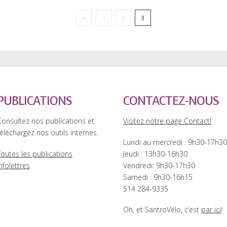
←
1
2
3
PUBLICATIONS
CONTACTEZ-NOUS
Consultez nos publications et
Visitez notre page Contact!
éléchargez nos outils internes.
Lundi au mercredi : 9h30-17h3
Toutes les publications
Jeudi : 13h30-16h30
nfolettres
Vendredi: 9h30-17h30
Samedi : 9h30-16h15
514 284-9335
Oh, et SantroVélo, c’est
par ici
!