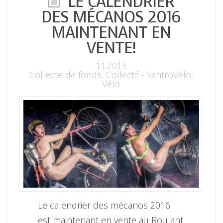
LE CALENDRIER
DES MÉCANOS 2016
MAINTENANT EN
VENTE!
11.2015
Collecte de fonds
,
Collectif - SantroVélo
,
Vélo
Le calendrier des mécanos 2016
est maintenant en vente au Roulant