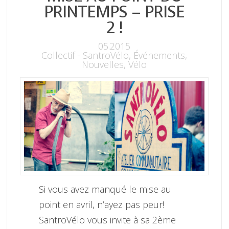
PRINTEMPS – PRISE
2 !
05.2015
Collectif - SantroVélo
,
Événements
,
Nouvelles
,
Vélo
Si vous avez manqué le mise au
point en avril, n’ayez pas peur!
SantroVélo vous invite à sa 2ème