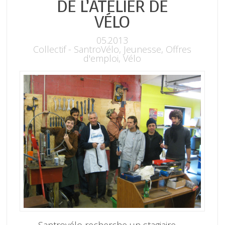
DE L’ATELIER DE
VÉLO
05.2013
Collectif - SantroVélo
,
Jeunesse
,
Offres
d'emploi
,
Vélo
Santrovélo recherche un stagiaire