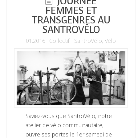
JOURNÉE
FEMMES ET
TRANSGENRES AU
SANTROVÉLO
01.2016
Collectif - SantroVélo
,
Vélo
Saviez-vous que SantroVélo, notre
atelier de vélo communautaire,
ouvre ses portes le 1er samedi de