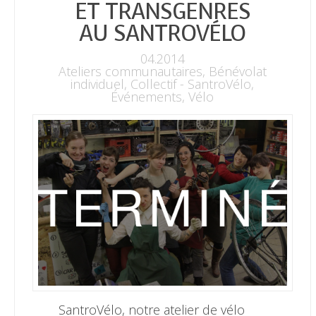
ET TRANSGENRES
AU SANTROVÉLO
04.2014
Ateliers communautaires
,
Bénévolat
individuel
,
Collectif - SantroVélo
,
Événements
,
Vélo
SantroVélo, notre atelier de vélo