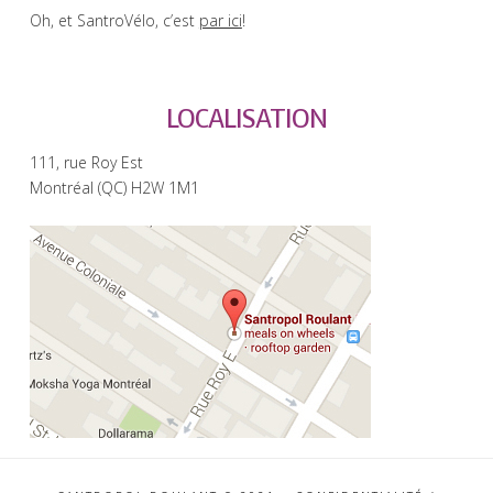
Oh, et SantroVélo, c’est
par ici
!
LOCALISATION
111, rue Roy Est
Montréal (QC) H2W 1M1