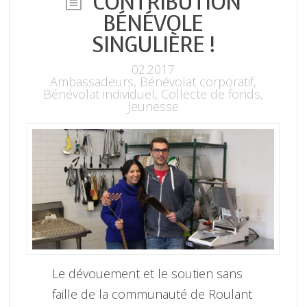
CONTRIBUTION
BÉNÉVOLE
SINGULIÈRE !
02.2017
Ambassadeurs
,
Bénévolat corporatif
,
Bénévolat individuel
,
Collecte de fonds
,
Jeunesse
Le dévouement et le soutien sans
faille de la communauté de Roulant