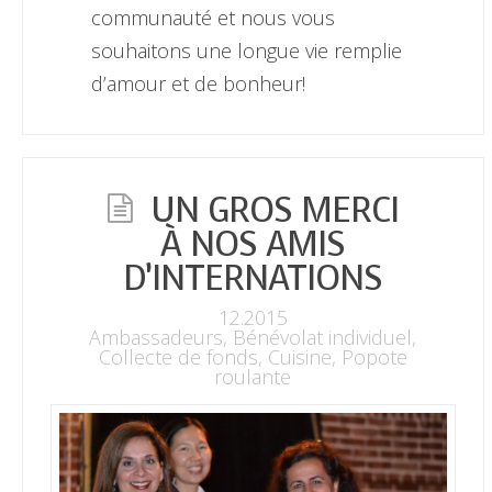
communauté et nous vous
souhaitons une longue vie remplie
d’amour et de bonheur!
UN GROS MERCI
À NOS AMIS
D’INTERNATIONS
12.2015
Ambassadeurs
,
Bénévolat individuel
,
Collecte de fonds
,
Cuisine
,
Popote
roulante