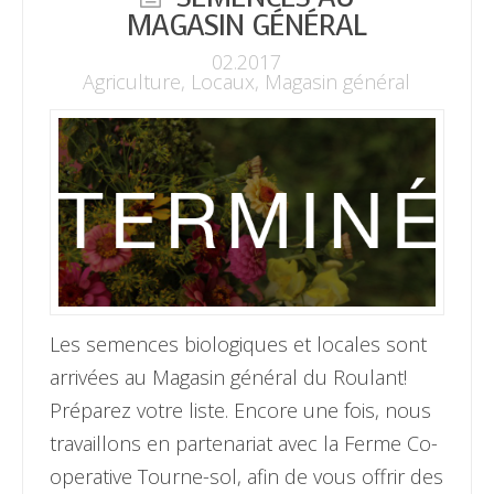
MAGASIN GÉNÉRAL
02.2017
Agriculture
,
Locaux
,
Magasin général
Les semences biologiques et locales sont
arrivées au Magasin général du Roulant!
Préparez votre liste. Encore une fois, nous
travaillons en partenariat avec la Ferme Co-
operative Tourne-sol, afin de vous offrir des